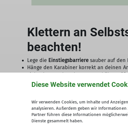
Klettern an Selbs
beachten!
Lege die
Einstiegsbarriere
sauber auf den
Hänge den Karabiner korrekt an deinen An
Ziehe das Band nach unten und überprüf
Klettere nur
in der vorgesehenen Linie
unt
Diese Website verwendet Cook
nicht bis auf die Höhe oder sogar über das
Schlappseil unbedingt
vermeiden
(im Nor
Wir verwenden Cookies, um Inhalte und Anzeigen 
Oben angekommen: Check eingebunden?
analysieren. Außerdem geben wir Informationen 
abstoßen und Pendeln vermeiden
Partner führen diese Informationen möglicherwei
Dienste gesammelt haben.
Hinweise: