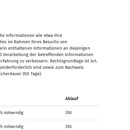
Entweder an der Wand (Exe) sichern und
nach Herstellerangaben dennoch
he Informationen wie etwa Ihre
 dies im Rahmen Ihres Besuchs von
darin enthaltenen Informationen an diejenigen
d Verarbeitung der betreffenden Informationen
erfahrung zu verbessern. Rechtsgrundlage ist Art.
ingenderforderlich sind sowie zum Nachweis
icherdauer 350 Tage).
Ablauf
ch notwendig
350
ch notwendig
350