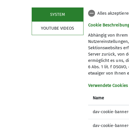
Beachte den zugelassenen
Gewichtsberei
Wenn das Band während des Kletterns nic
Alles akzeptier
SYSTEM
nach
Unterstützung rufen
oder bedacht wi
Cookie Beschreibun
funktionieren.
YOUTUBE VIDEOS
Bei jeglichen Auffälligkeiten unverzüglich
Abhängig von Ihrem 
Nutzereinstellungen
Sektionswebsites erf
Server zurück, von 
ermöglicht es uns, d
6 Abs. 1 lit. f DSGV
etwaiger von Ihnen e
Verwendete Cookies
Name
dav-cookie-banner
dav-cookie-banner