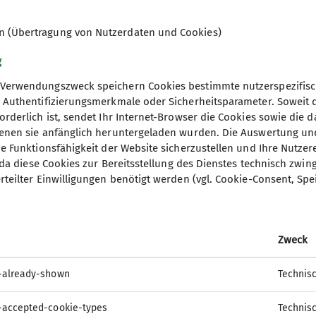
ch
des Selbstsicherungsautomaten!
ht wie vorgesehen eingezogen wird: Ruhe bewahren! 
en (Übertragung von Nutzerdaten und Cookies)
eder nach unten klettern. Der Ablassvorgang sollte 
g
das Hallenpersonal informieren.
Verwendungszweck speichern Cookies bestimmte nutzerspezifisc
, Authentifizierungsmerkmale oder Sicherheitsparameter. Soweit
orderlich ist, sendet Ihr Internet-Browser die Cookies sowie die 
denen sie anfänglich heruntergeladen wurden. Die Auswertung un
ie Funktionsfähigkeit der Website sicherzustellen und Ihre Nutzer
O, da diese Cookies zur Bereitsstellung des Dienstes technisch zw
rteilter Einwilligungen benötigt werden (vgl. Cookie-Consent, Spe
Zweck
-already-shown
Technis
-accepted-cookie-types
Technis