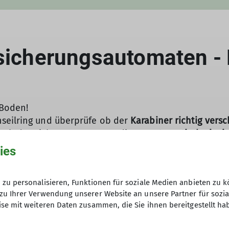
tsicherungsautomaten -
 Boden!
seilring und überprüfe ob der
Karabiner richtig vers
e ob der Sicherungsautomat dieses
automatisch einzie
er dem Gerät und weiche nicht nach links oder rechts
ies
 Gerät!
malbetrieb kein Speedklettern, Ausnahme dafür bestimm
zu personalisieren, Funktionen für soziale Medien anbieten zu k
Ist der Sturzraum frei?
Kontrolliert reinsetzen und bei
zu Ihrer Verwendung unserer Website an unsere Partner für sozi
se mit weiteren Daten zusammen, die Sie ihnen bereitgestellt ha