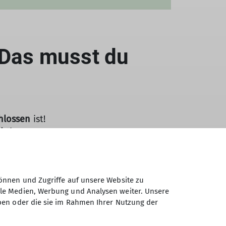
 Das musst du
chlossen
ist!
ht!
 aus (Pendelgefahr!). Außerdem klettere
te und zertifizierte Geräte!)!
önnen und Zugriffe auf unsere Website zu
m Ablassen nicht stark von der Wand
ale Medien, Werbung und Analysen weiter. Unsere
ben oder die sie im Rahmen Ihrer Nutzung der