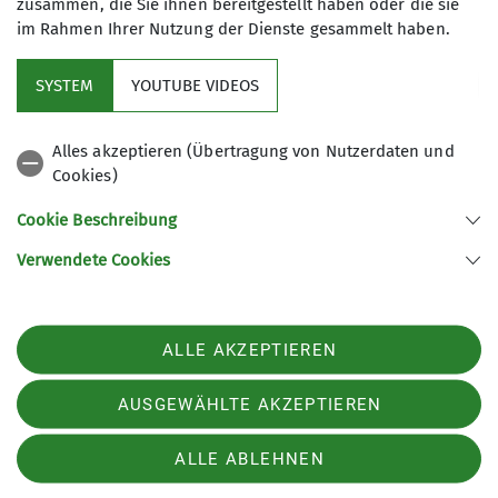
zusammen, die Sie ihnen bereitgestellt haben oder die sie
im Rahmen Ihrer Nutzung der Dienste gesammelt haben.
SYSTEM
YOUTUBE VIDEOS
Mitgliedschaft
Alles akzeptieren (Übertragung von Nutzerdaten und
Links
Cookies)
Cookie Beschreibung
Kampagnen des DAV
Verwendete Cookies
Sektion Moosburg des Deutschen Alpenvereins e.V.
ALLE AKZEPTIEREN
Stadtwaldstraße 115
85368 Moosburg
Telefon +49087613309433
AUSGEWÄHLTE AKZEPTIEREN
Impressum
Datenschutz
Datenschutz-Einstellungen
ALLE ABLEHNEN
erklaerung-zur-barrierefreiheit