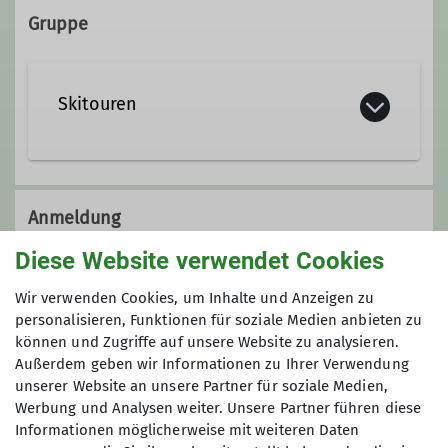
Gruppe
wolfgang.guentner@dav-
moosburg.de
Skitouren
Die Durchführung der einzelnen
Tages- und Mehrtagestouren ist immer
Anmeldung
abhängig von den Wetter- und
Diese Website verwendet Cookies
Lawinen/Schneeverhältnissen.
+49 151 18466788 / wolfgang.guentner@dav-
moosburg.de
Wir verwenden Cookies, um Inhalte und Anzeigen zu
personalisieren, Funktionen für soziale Medien anbieten zu
können und Zugriffe auf unsere Website zu analysieren.
Anmeldung bis
Außerdem geben wir Informationen zu Ihrer Verwendung
unserer Website an unsere Partner für soziale Medien,
17.02.2026
Werbung und Analysen weiter. Unsere Partner führen diese
Informationen möglicherweise mit weiteren Daten