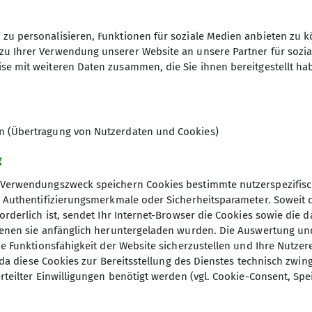
zu personalisieren, Funktionen für soziale Medien anbieten zu k
zu Ihrer Verwendung unserer Website an unsere Partner für sozi
se mit weiteren Daten zusammen, die Sie ihnen bereitgestellt ha
en (Übertragung von Nutzerdaten und Cookies)
g
r walken. Mit LAUF10! schafft das garantiert jeder!
Verwendungszweck speichern Cookies bestimmte nutzerspezifisc
, Authentifizierungsmerkmale oder Sicherheitsparameter. Soweit
orderlich ist, sendet Ihr Internet-Browser die Cookies sowie die 
denen sie anfänglich heruntergeladen wurden. Die Auswertung un
ie Funktionsfähigkeit der Website sicherzustellen und Ihre Nutzer
O, da diese Cookies zur Bereitsstellung des Dienstes technisch zw
rteilter Einwilligungen benötigt werden (vgl. Cookie-Consent, Spe