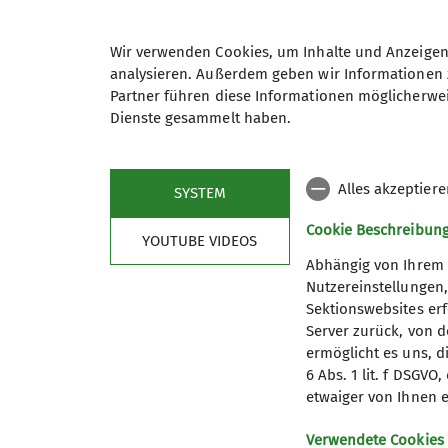
Wasserwerkstraße
85368 Moosburg
Wir verwenden Cookies, um Inhalte und Anzeigen 
analysieren. Außerdem geben wir Informationen 
Gruppe
Partner führen diese Informationen möglicherwei
Dienste gesammelt haben.
Lauf10!
Alles akzeptier
SYSTEM
Cookie Beschreibun
10 Kilometer am Stück laufen ode
YOUTUBE VIDEOS
Abhängig von Ihrem 
Nutzereinstellungen
Sektionswebsites erf
Server zurück, von 
ermöglicht es uns, d
6 Abs. 1 lit. f DSGV
etwaiger von Ihnen e
Verwendete Cookies