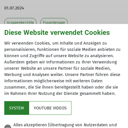
01.07.2024
Gruppenberichte
Frauengruppe
Diese Website verwendet Cookies
Wir verwenden Cookies, um Inhalte und Anzeigen zu
personalisieren, Funktionen für soziale Medien anbieten zu
Eine Gruppe wanderbegeisterter Mitglieder der
können und Zugriffe auf unsere Website zu analysieren.
Moosburger DAV-Frauengruppe reisten mit dem
Außerdem geben wir Informationen zu Ihrer Verwendung
Zug letzten Sonntag zu den Osterseen. Das
unserer Website an unsere Partner für soziale Medien,
Naturschutzgebiet südlich des Starnberger Sees
Werbung und Analysen weiter. Unsere Partner führen diese
bietet ein weitverzweigtes Netz an Wanderwegen.
Informationen möglicherweise mit weiteren Daten
Auf dem Rundweg von gut 10 km präsentierte sich
zusammen, die Sie ihnen bereitgestellt haben oder die sie
den Wanderinnen eine abwechslungsreiche
im Rahmen Ihrer Nutzung der Dienste gesammelt haben.
Landschaft: Moore, Seen und Tümpel, eine
einzigartige Tier- und Pflanzenwelt und im Blick
SYSTEM
YOUTUBE VIDEOS
immer die Alpen im Hintergrund. Nach einer
stärkenden Kaffeepause in Iffeldorf machten sich
Alles akzeptieren (Übertragung von Nutzerdaten und