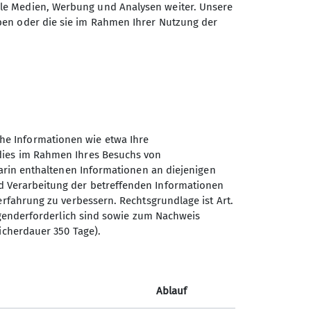
ale Medien, Werbung und Analysen weiter. Unsere
aussicht und Ruhe auf dem Gipfel.
ben oder die sie im Rahmen Ihrer Nutzung der
mers: Die Schuhsohle löste sich teilweise
tzt werden.
he wunderschöne Blumen und die herrliche
bei der Einkehr.
 Wasser der Weißach und ließen die müden
he Informationen wie etwa Ihre
rten alle wieder nach Hause zurück.
 dies im Rahmen Ihres Besuchs von
darin enthaltenen Informationen an diejenigen
d Verarbeitung der betreffenden Informationen
erfahrung zu verbessern. Rechtsgrundlage ist Art.
ingenderforderlich sind sowie zum Nachweis
icherdauer 350 Tage).
Ablauf