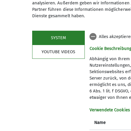
analysieren. Außerdem geben wir Informationen 
felsige Aufstieg forderte die Teilnehmer.
Partner führen diese Informationen möglicherwei
Für eine unerwartete Herausforderung sorg
Dienste gesammelt haben.
vom Bergschuh. Mit Improvisation und etw
Der Abstieg erfolgte teilweise weglos übe
Alles akzeptier
SYSTEM
Landschaft die Wandergruppe. Bei der Rückk
Cookie Beschreibun
YOUTUBE VIDEOS
Vor der Heimfahrt gönnten sich einige Te
Abhängig von Ihrem 
Füße im Gebirgsbach baumeln. Erschöpft, a
Nutzereinstellungen
Sektionswebsites erf
Server zurück, von 
ermöglicht es uns, d
6 Abs. 1 lit. f DSGV
etwaiger von Ihnen e
Verwendete Cookies
Name