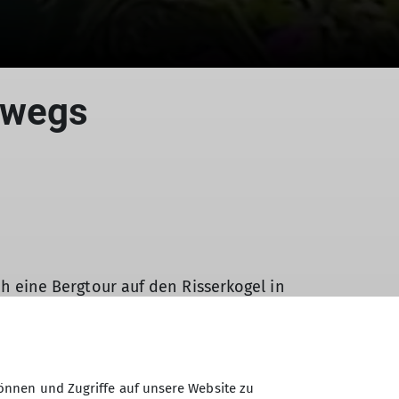
rwegs
eine Bergtour auf den Risserkogel in
 großen Hitze wohltuenden Schatten
rgwelt. Der direkte Blick fiel gegenüber
hen Risserkogel. Der weitere steile,
önnen und Zugriffe auf unsere Website zu