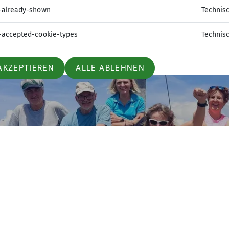
-already-shown
Technis
-accepted-cookie-types
Technis
AKZEPTIEREN
ALLE ABLEHNEN