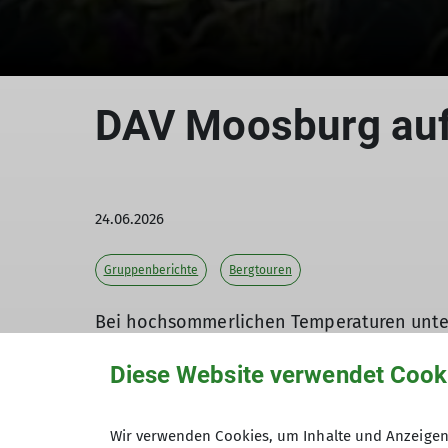
DAV Moosburg auf
24.06.2026
Gruppenberichte
Bergtouren
Bei hochsommerlichen Temperaturen unter
den Tegernseer Bergen.
Diese Website verwendet Cook
Der Aufstieg führte zunächst durch eine
spendete. Nach Erreichen des Grates boten
auf den markanten Kletterfelsen Blankenste
Wir verwenden Cookies, um Inhalte und Anzeigen 