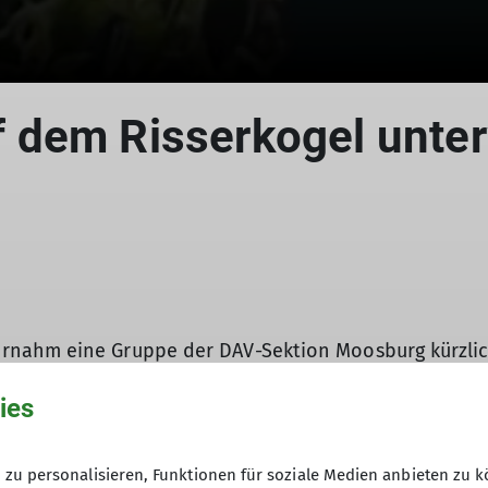
 dem Risserkogel unte
© DAV Moosbug
nahm eine Gruppe der DAV-Sektion Moosburg kürzlich 
ies
n angenehm kühlen Wald, der den Wanderern trotz der
 sich beeindruckende Ausblicke auf die umliegende Be
in, und den Gipfel des Tagesziels, den 1.826 Meter ho
zu personalisieren, Funktionen für soziale Medien anbieten zu k