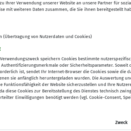
zu Ihrer Verwendung unserer Website an unsere Partner für sozi
 Umso mehr genossen die Wanderer die herrliche Gipfel
se mit weiteren Daten zusammen, die Sie ihnen bereitgestellt ha
te während des Aufstiegs das Schuhwerk eines Teilneh
as Geschick konnte die Tour dennoch sicher fortgese
r weitläufige Almweiden. Dabei begeisterten zahlreic
en (Übertragung von Nutzerdaten und Cookies)
ehr ins Tal freute sich jeder auf ein kühles Getränk 
g
ilnehmer noch eine erfrischende Abkühlung im kalten
Verwendungszweck speichern Cookies bestimmte nutzerspezifisc
ber sehr zufrieden über eine gelungene Bergtour, keh
, Authentifizierungsmerkmale oder Sicherheitsparameter. Soweit
orderlich ist, sendet Ihr Internet-Browser die Cookies sowie die 
denen sie anfänglich heruntergeladen wurden. Die Auswertung un
ie Funktionsfähigkeit der Website sicherzustellen und Ihre Nutzer
O, da diese Cookies zur Bereitsstellung des Dienstes technisch zw
rteilter Einwilligungen benötigt werden (vgl. Cookie-Consent, Spe
Zweck