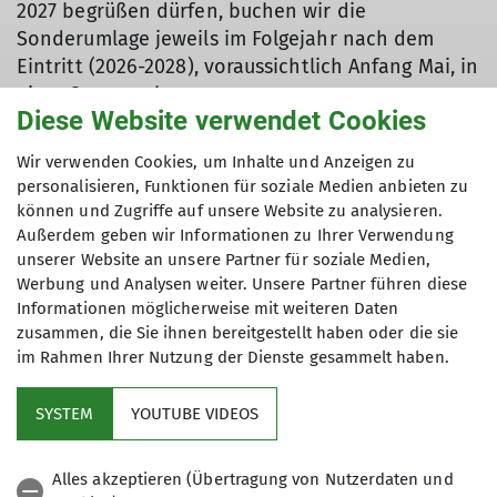
2027 begrüßen dürfen, buchen wir die
Sonderumlage jeweils im Folgejahr nach dem
Eintritt (2026-2028), voraussichtlich Anfang Mai, in
einer Summe ab.
Diese Website verwendet Cookies
Wir bedanken uns nochmals sehr herzlich für
Wir verwenden Cookies, um Inhalte und Anzeigen zu
Deine finanzielle Unterstützung und freuen uns
personalisieren, Funktionen für soziale Medien anbieten zu
darauf, mit Dir viele schöne Stunden in unserem
können und Zugriffe auf unsere Website zu analysieren.
neu gestalteten und ansprechenden Vereinsheim
Außerdem geben wir Informationen zu Ihrer Verwendung
zu verbringen!
unserer Website an unsere Partner für soziale Medien,
Werbung und Analysen weiter. Unsere Partner führen diese
Deine DAV-Sektion Moosburg
Informationen möglicherweise mit weiteren Daten
zusammen, die Sie ihnen bereitgestellt haben oder die sie
im Rahmen Ihrer Nutzung der Dienste gesammelt haben.
SYSTEM
YOUTUBE VIDEOS
Mitgliedschaft
Alles akzeptieren (Übertragung von Nutzerdaten und