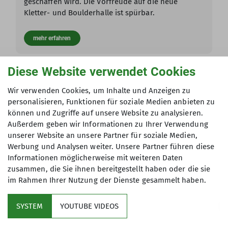
geschaffen wird. Die Vorfreude auf die neue
Kletter- und Boulderhalle ist spürbar.
mehr erfahren
Diese Website verwendet Cookies
Andere Themen
Wir verwenden Cookies, um Inhalte und Anzeigen zu
personalisieren, Funktionen für soziale Medien anbieten zu
Bergtouren
Bergtouren
Bergzirkel
Familiengruppe
können und Zugriffe auf unsere Website zu analysieren.
Familiengruppe
Frauengruppe
Frauengruppe
Außerdem geben wir Informationen zu Ihrer Verwendung
unserer Website an unsere Partner für soziale Medien,
Gruppenberichte
Hüttentouren
Hüttentouren
Werbung und Analysen weiter. Unsere Partner führen diese
Informationen möglicherweise mit weiteren Daten
Jahresmitgliederversammlung
Kletterhalle
Klettern
zusammen, die Sie ihnen bereitgestellt haben oder die sie
im Rahmen Ihrer Nutzung der Dienste gesammelt haben.
Klettern
MTB
Mitglieder
Mountainbike
Murmeltiere&MounTeens
Natur
News
Silvesterlauf
SYSTEM
YOUTUBE VIDEOS
Skitouren
Skitouren
Stadtwaldfest
Tourentermine