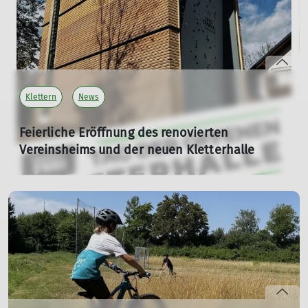
Vereinskletterzentrum Moosburg / Drei-Tannen-Halle"
eröffnen.
mehr erfahren
Klettern
News
Feierliche Eröffnung des renovierten
Vereinsheims und der neuen Kletterhalle
Am Samstag, 29. November 2025, ab 13:00 Uhr: Tag der
offenen Tür für alle Interessierten
26.11.2025
Der Deutsche Alpenverein Sektion Moosburg lädt Sie
herzlich ein, mit uns einen besonderen Moment zu
feiern: die Einweihung unseres frisch renovierten
Vereinsheims und der neuen Boulder- und Kletterhalle.
"Neugierig? Ab jetzt alle Infos unter: