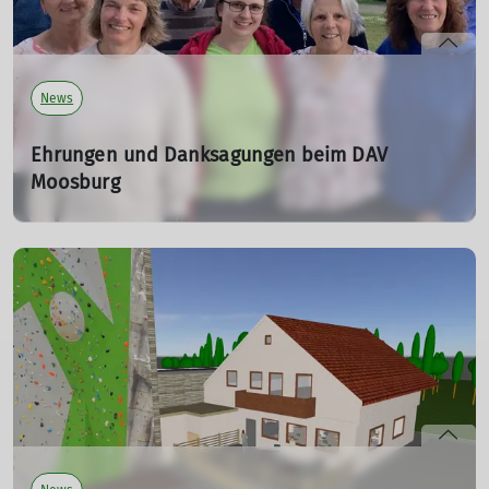
mehr erfahren
News
Ehrungen und Danksagungen beim DAV
Moosburg
05.05.2024
Es gilt die Arbeit von elf Mitgliedern zu würdigen, die seit
vielen Jahren in der Vorstandschaft oder als Beirat aktiv
für den DAV Moosburg tätig waren.
mehr erfahren