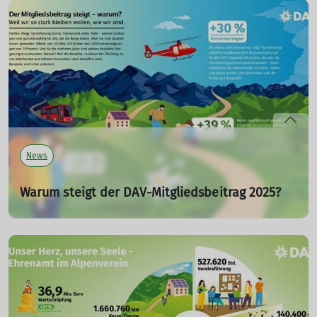
Große Veränderungen standen letzte Woche bei der
Jahresmitgliederversammlung der Sektion Moosburg des
Alpenvereins an. Der langjährige 1.Vorsitzende Ingolf von
Pressentin trat nicht mehr zur Wahl an.
mehr erfahren
News
Warum steigt der DAV-Mitgliedsbeitrag 2025?
Damit wir so stark bleiben können, wie wir sind
29.03.2024
Zum 1. Januar 2025 müssen wir unseren Jahresbeitrag
um 12 Euro auf 70 Euro für den Vollbeitrag einer
Mitgliedschaft erhöhen. Hier erfahrt ihr die Gründe.