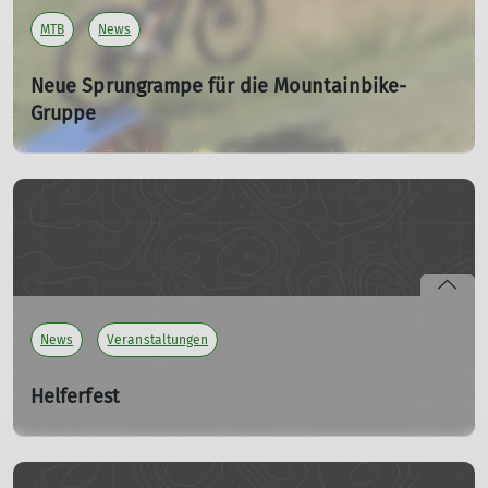
https://kletterzentrum-moosburg.de/kletterzentrum/
"
MTB
News
mehr erfahren
Neue Sprungrampe für die Mountainbike-
Gruppe
Ein herzliches Dankeschön an die Firma Max Braun KG
10.07.2025
Große Freude herrscht bei der Mountainbike-Gruppe des
DAV Moosburg: Dank der großzügigen Spende der Firma
Max Braun KG konnte eine hochwertige Sprungrampe
angeschafft werden. Die neue Rampe wurde uns kürzlich
übergeben – und natürlich sofort ausgiebig getestet.
News
Veranstaltungen
mehr erfahren
Helferfest
Sa. 22.11.2025
Auch wenn auf der Jahreshauptversammlung schon