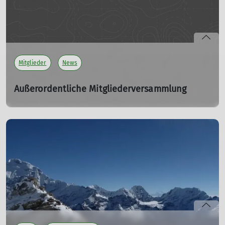
lobende Worte für alle Aktiven im DAV gehört wurden,
wollen wir den Worten natürlich auch Taten folgen
lassen.
mehr erfahren
Mitglieder
News
Außerordentliche Mitgliederversammlung
zum Bau einer Boulder und Kletterhalle
19.01.2025
Beschlossen wurde:
Der Bau eine Boulder- und Kletterhalle
Die Erhebung einer Sonderumlage in Höhe des 1fachen
Jahresbeitrages
Voraussichtliche Abbuchung je 50% im Mai und
September 2025
Erhebung einer Sonderumlage in 1facher Höhe für
Neumitglieder ab dem 01.01.2025 bis zum 31.12.2027