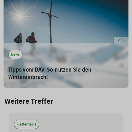
28.02.2023
Nutze die Chance und werde jetzt Mitglied beim
Deutschen Alpenverein! Dank einer aktuellen Aktion des
Deutschen Olympischen Sportbunds (DOSB) kannst du
eine Jahresmitgliedschaft zu einem reduzierten Preis
abschließen.
mehr erfahren
News
Tipps vom DAV: So nutzen Sie den
Wintereinbruch!
07.12.2023
Die Wintersaison 23/24 ist da – und wie: Selten zuvor gab
Weitere Treffer
es so früh so viel Schnee. Für schöne und sichere Touren
sollten Schneesportler*innen allerdings einige Punkte
beachten. Der Deutsche Alpenverein ordnet die
Schneesituation in den Bergen ein und gibt Tipps für
Kletterhalle
einen gelungenen Start in die kalte Jahreszeit.