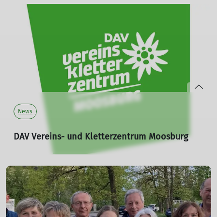
Das Eltern-Kind-Klettern startet wieder!
mehr erfahren
News
DAV Vereins- und Kletterzentrum Moosburg
09.05.2024
Heute präsentieren wir ein kleines Update: Unser
Neubau-Projekt der Kletterhalle hat nun seinen
zukünftigen Namen "DAV Vereins- und Kletterzentrum
Moosburg" und ein Logo erhalten.