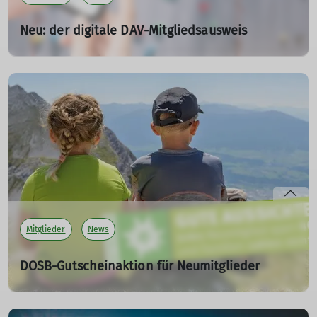
Neu: der digitale DAV-Mitgliedsausweis
29.09.2023
Dein DAV-Mitgliedsausweis ist jetzt auch in digitaler
Form verfügbar. Damit hast du als DAV-Mitglied alle
wichtigen Infos immer auf deinem Smartphone dabei.
mehr erfahren
Mitglieder
News
DOSB-Gutscheinaktion für Neumitglieder
KOMM MIT! Jetzt DAV-Mitglied werden und bares Geld
sparen!