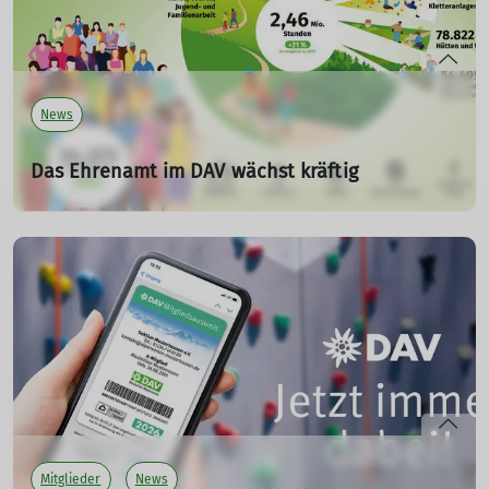
mehr erfahren
News
Das Ehrenamt im DAV wächst kräftig
13.03.2024
Das Ehrenamt ist das Herz und die Seele des DAV. Das
zeigen auch die zum Jahreswechsel ermittelten
Ehrenamtszahlen: Rund 34.400 Ehrenamtliche
engagierten sich 2023 im DAV.
mehr erfahren
Mitglieder
News