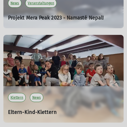
News
Veranstaltungen
mehr erfahren
Projekt Mera Peak 2023 - Namasté Nepal!
Eindrücke einer abenteuerlichen Reise
Do. 23.01.2025 19:00 Uhr
Der Mera Peak gilt als der höchste Trekkinggipfel in
Nepal. Ramona Muhr berichtet.
mehr erfahren
Klettern
News
Eltern-Kind-Klettern
01.09.2024