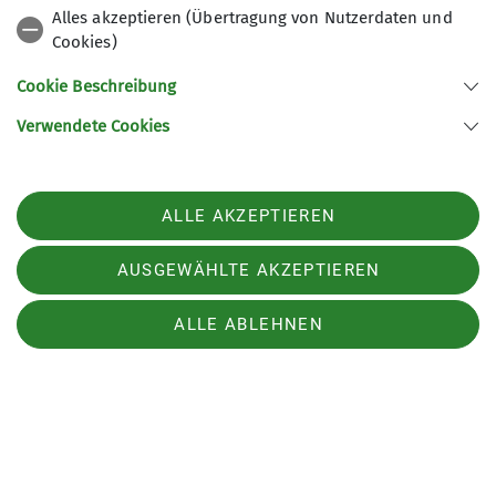
Alles akzeptieren (Übertragung von Nutzerdaten und
Veranstaltungen
Wintertouren
Cookies)
Cookie Beschreibung
Verwendete Cookies
Mitgliedschaft
Links
ALLE AKZEPTIEREN
Kampagnen des DAV
AUSGEWÄHLTE AKZEPTIEREN
ALLE ABLEHNEN
Sektion Moosburg des Deutschen Alpenvereins e.V.
Stadtwaldstraße 115
85368 Moosburg
Telefon +49087613309433
Impressum
Datenschutz
Datenschutz-Einstellungen