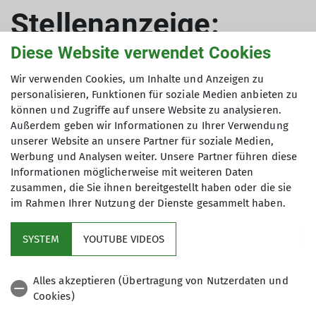
Stellenanzeige:
Diese Website verwendet Cookies
Reinigungskraft
Wir verwenden Cookies, um Inhalte und Anzeigen zu
(w/m/d)
personalisieren, Funktionen für soziale Medien anbieten zu
können und Zugriffe auf unsere Website zu analysieren.
Außerdem geben wir Informationen zu Ihrer Verwendung
unserer Website an unsere Partner für soziale Medien,
Werbung und Analysen weiter. Unsere Partner führen diese
15.10.2025
Informationen möglicherweise mit weiteren Daten
zusammen, die Sie ihnen bereitgestellt haben oder die sie
News
im Rahmen Ihrer Nutzung der Dienste gesammelt haben.
Deine Aufgaben:
SYSTEM
YOUTUBE VIDEOS
Reinigung und Pflege unserer Räumlichkeiten
Alles akzeptieren (Übertragung von Nutzerdaten und
nach festgelegtem Reinigungsplan
Cookies)
Umweltgerechte Müllentsorgung und Nachfüllen