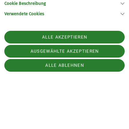
von Verbrauchsmaterialien
Cookie Beschreibung
Reinigung der Sanitäranlagen
Verwendete Cookies
Pflege von Böden und Einrichtungsgegenständen
ALLE AKZEPTIEREN
Stellenausschreibung als PDF
AUSGEWÄHLTE AKZEPTIEREN
ALLE ABLEHNEN
Mitgliedschaft
Links
Kampagnen des DAV